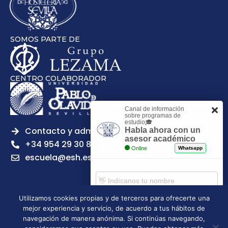
SOMOS PARTE DE
CENTRO COLABORADOR
Canal de información
sobre programas de
estudio🎓
Contacto y admisiones
Habla ahora con un
asesor académico
+34 954 29 30 81
Online
Whatsapp
escuela@esh.es
Utilizamos cookies propias y de terceros para ofrecerte una
mejor experiencia y servicio, de acuerdo a tus hábitos de
Aviso legal
Política de Privacidad
Política de Cookies
Comenzar chat
navegación de manera anónima. Si continúas navegando,
Política de calidad
Tablón de anuncios