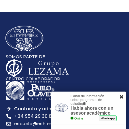
SOMOS PARTE DE
CENTRO COLABORADOR
Canal de información
sobre programas de
estudio🎓
Contacto y admisiones
Habla ahora con un
asesor académico
+34 954 29 30 81
Online
Whatsapp
escuela@esh.es