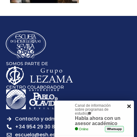
SOMOS PARTE DE
CENTRO COLABORADOR
Canal de información
sobre programas de
estudio🎓
Contacto y admisiones
Habla ahora con un
asesor académico
+34 954 29 30 81
Online
Whatsapp
escuela@esh.es