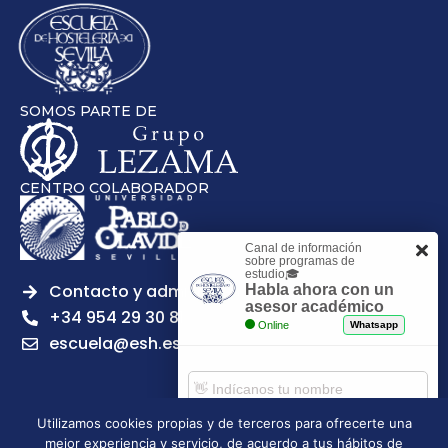
SOMOS PARTE DE
CENTRO COLABORADOR
Canal de información
sobre programas de
estudio🎓
Contacto y admisiones
Habla ahora con un
asesor académico
+34 954 29 30 81
Online
Whatsapp
escuela@esh.es
Utilizamos cookies propias y de terceros para ofrecerte una
mejor experiencia y servicio, de acuerdo a tus hábitos de