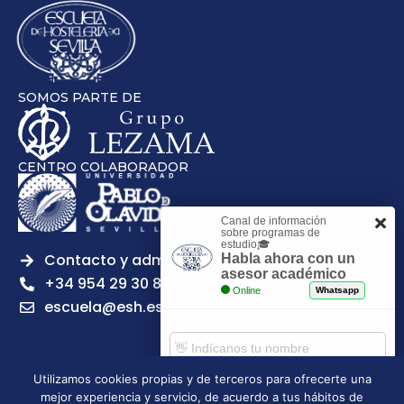
SOMOS PARTE DE
CENTRO COLABORADOR
Canal de información
sobre programas de
estudio🎓
Contacto y admisiones
Habla ahora con un
asesor académico
+34 954 29 30 81
Online
Whatsapp
escuela@esh.es
Utilizamos cookies propias y de terceros para ofrecerte una
mejor experiencia y servicio, de acuerdo a tus hábitos de
Aviso legal
Política de Privacidad
Política de Cookies