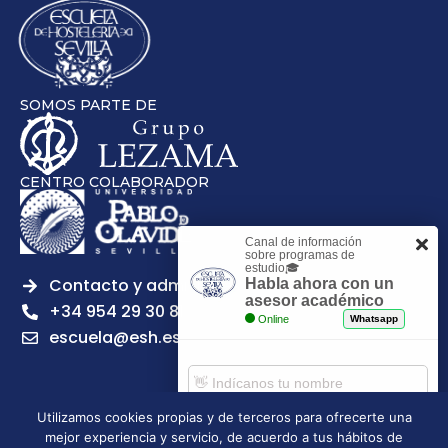
SOMOS PARTE DE
CENTRO COLABORADOR
Canal de información
sobre programas de
estudio🎓
Contacto y admisiones
Habla ahora con un
asesor académico
+34 954 29 30 81
Online
Whatsapp
escuela@esh.es
Utilizamos cookies propias y de terceros para ofrecerte una
mejor experiencia y servicio, de acuerdo a tus hábitos de
Aviso legal
Política de Privacidad
Política de Cookies