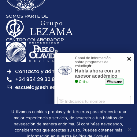
SOMOS PARTE DE
CENTRO COLABORADOR
Canal de información
sobre programas de
estudio🎓
Contacto y admisiones
Habla ahora con un
asesor académico
+34 954 29 30 81
Online
Whatsapp
escuela@esh.es
Utilizamos cookies propias y de terceros para ofrecerte una
mejor experiencia y servicio, de acuerdo a tus hábitos de
Aviso legal
Política de Privacidad
Política de Cookies
Comenzar chat
navegación de manera anónima. Si continúas navegando,
Política de calidad
Tablón de anuncios
consideramos que aceptas su uso. Puedes obtener más
Escuela Superior de Hostelería de Sevilla | 2026 | Todos los
información en nuestra Política de Cookies.