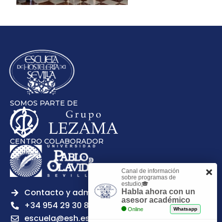
SOMOS PARTE DE
CENTRO COLABORADOR
Canal de información
sobre programas de
estudio🎓
Contacto y admisiones
Habla ahora con un
asesor académico
+34 954 29 30 81
Online
Whatsapp
escuela@esh.es