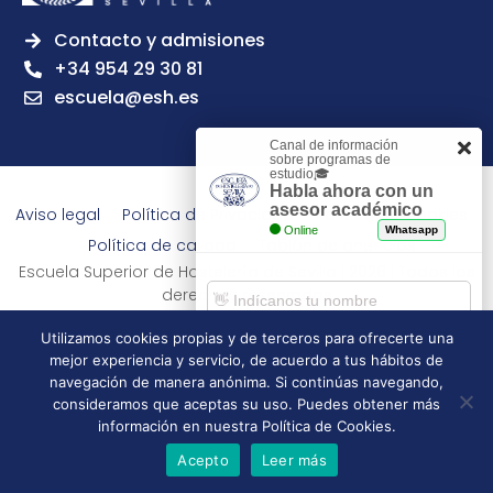
Contacto y admisiones
+34 954 29 30 81
escuela@esh.es
Canal de información
sobre programas de
estudio🎓
Habla ahora con un
asesor académico
Aviso legal
Política de Privacidad
Política de Cookies
Online
Whatsapp
Política de calidad
Tablón de anuncios
Escuela Superior de Hostelería de Sevilla | 2026 | Todos los
derechos reservados
Utilizamos cookies propias y de terceros para ofrecerte una
mejor experiencia y servicio, de acuerdo a tus hábitos de
Comenzar chat
navegación de manera anónima. Si continúas navegando,
consideramos que aceptas su uso. Puedes obtener más
información en nuestra Política de Cookies.
Acepto
Leer más