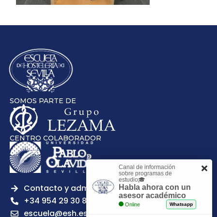
SOMOS PARTE DE
CENTRO COLABORADOR
Canal de información
sobre programas de
estudio🎓
Contacto y admisiones
Habla ahora con un
asesor académico
+34 954 29 30 81
Online
Whatsapp
escuela@esh.es