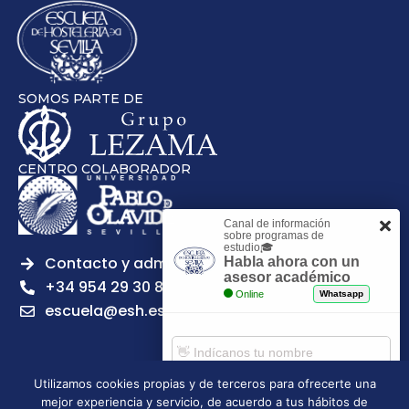
SOMOS PARTE DE
CENTRO COLABORADOR
Canal de información
sobre programas de
estudio🎓
Contacto y admisiones
Habla ahora con un
asesor académico
+34 954 29 30 81
Online
Whatsapp
escuela@esh.es
Utilizamos cookies propias y de terceros para ofrecerte una
mejor experiencia y servicio, de acuerdo a tus hábitos de
Aviso legal
Política de Privacidad
Política de Cookies