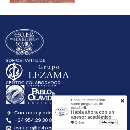
SOMOS PARTE DE
CENTRO COLABORADOR
Canal de información
sobre programas de
estudio🎓
Contacto y admisiones
Habla ahora con un
asesor académico
+34 954 29 30 81
Online
Whatsapp
escuela@esh.es