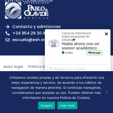
CENTRO COLABORADOR
Contacto y admisiones
+34 954 29 30 81
Canal de información
sobre programas de
escuela@esh.es
estudio🎓
Habla ahora con un
asesor académico
Online
Whatsapp
Aviso legal
Política de Privacidad
Política de Cookies
Política de calidad
Tablón de anuncios
Utilizamos cookies propias y de terceros para ofrecerte una
Escuela Superior de Hostelería de Sevilla | 2026 | Todos los
mejor experiencia y servicio, de acuerdo a tus hábitos de
derechos reservados
Comenzar chat
navegación de manera anónima. Si continúas navegando,
consideramos que aceptas su uso. Puedes obtener más
información en nuestra Política de Cookies.
Acepto
Leer más