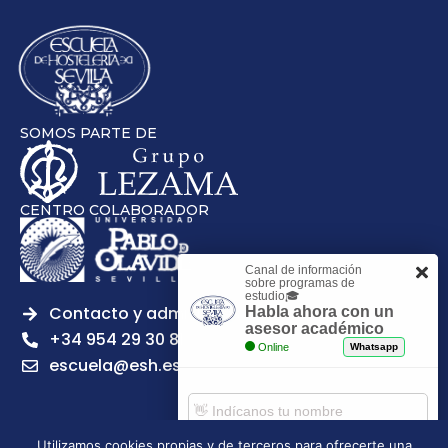
SOMOS PARTE DE
CENTRO COLABORADOR
Canal de información
sobre programas de
estudio🎓
Contacto y admisiones
Habla ahora con un
asesor académico
+34 954 29 30 81
Online
Whatsapp
escuela@esh.es
Utilizamos cookies propias y de terceros para ofrecerte una