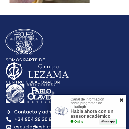
SOMOS PARTE DE
CENTRO COLABORADOR
Canal de información
sobre programas de
estudio🎓
Contacto y admisiones
Habla ahora con un
asesor académico
+34 954 29 30 81
Online
Whatsapp
escuela@esh.es