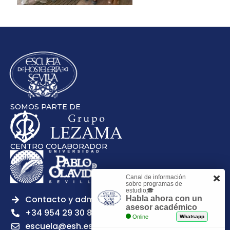
SOMOS PARTE DE
CENTRO COLABORADOR
Canal de información
sobre programas de
estudio🎓
Contacto y admisiones
Habla ahora con un
asesor académico
+34 954 29 30 81
Online
Whatsapp
escuela@esh.es