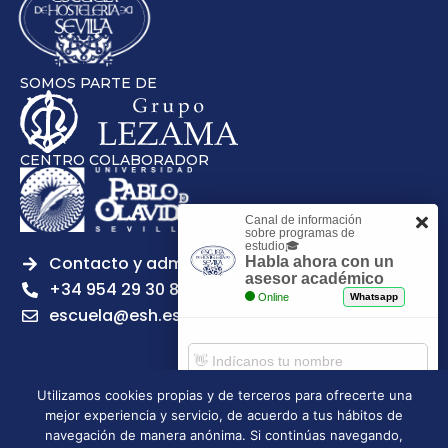
SOMOS PARTE DE
CENTRO COLABORADOR
Canal de información
sobre programas de
estudio🎓
Contacto y admisiones
Habla ahora con un
asesor académico
+34 954 29 30 81
Online
Whatsapp
escuela@esh.es
Utilizamos cookies propias y de terceros para ofrecerte una
mejor experiencia y servicio, de acuerdo a tus hábitos de
Aviso legal
Política de Privacidad
Política de Cookies
Comenzar chat
navegación de manera anónima. Si continúas navegando,