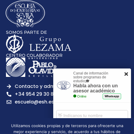
SOMOS PARTE DE
CENTRO COLABORADOR
Canal de información
sobre programas de
estudio🎓
Contacto y admisiones
Habla ahora con un
asesor académico
+34 954 29 30 81
Online
Whatsapp
escuela@esh.es
Utilizamos cookies propias y de terceros para ofrecerte una
mejor experiencia y servicio, de acuerdo a tus hábitos de
Aviso legal
Política de Privacidad
Política de Cookies