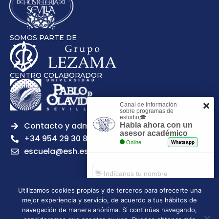
SOMOS PARTE DE
CENTRO COLABORADOR
Canal de información
sobre programas de
estudio🎓
Contacto y admisiones
Habla ahora con un
asesor académico
+34 954 29 30 81
Online
Whatsapp
escuela@esh.es
Utilizamos cookies propias y de terceros para ofrecerte una
mejor experiencia y servicio, de acuerdo a tus hábitos de
Aviso legal
Política de Privacidad
Política de Cookies
Comenzar chat
navegación de manera anónima. Si continúas navegando,
Política de calidad
Tablón de anuncios