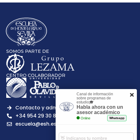
SOMOS PARTE DE
CENTRO COLABORADOR
Canal de información
sobre programas de
estudio🎓
Contacto y admisiones
Habla ahora con un
asesor académico
+34 954 29 30 81
Online
Whatsapp
escuela@esh.es