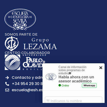
SOMOS PARTE DE
CENTRO COLABORADOR
Canal de información
sobre programas de
estudio🎓
Contacto y admisiones
Habla ahora con un
asesor académico
+34 954 29 30 81
Online
Whatsapp
escuela@esh.es