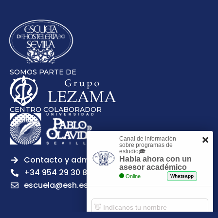
SOMOS PARTE DE
CENTRO COLABORADOR
Canal de información
sobre programas de
estudio🎓
Contacto y admisiones
Habla ahora con un
asesor académico
+34 954 29 30 81
Online
Whatsapp
escuela@esh.es