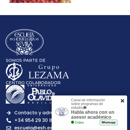
SOMOS PARTE DE
CENTRO COLABORADOR
Canal de información
sobre programas de
estudio🎓
Contacto y admisiones
Habla ahora con un
asesor académico
+34 954 29 30 81
Online
Whatsapp
escuela@esh.es