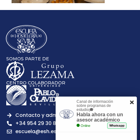
SOMOS PARTE DE
CENTRO COLABORADOR
Canal de información
sobre programas de
estudio🎓
Contacto y admisiones
Habla ahora con un
asesor académico
+34 954 29 30 81
Online
Whatsapp
escuela@esh.es