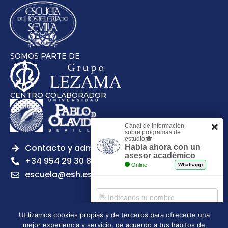
SOMOS PARTE DE
CENTRO COLABORADOR
Canal de información
sobre programas de
estudio🎓
Contacto y admisiones
Habla ahora con un
asesor académico
+34 954 29 30 81
Online
Whatsapp
escuela@esh.es
Utilizamos cookies propias y de terceros para ofrecerte una
mejor experiencia y servicio, de acuerdo a tus hábitos de