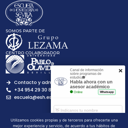
SOMOS PARTE DE
CENTRO COLABORADOR
Canal de información
sobre programas de
estudio🎓
Contacto y admisiones
Habla ahora con un
asesor académico
+34 954 29 30 81
Online
Whatsapp
escuela@esh.es
Utilizamos cookies propias y de terceros para ofrecerte una
mejor experiencia y servicio, de acuerdo a tus hábitos de
Aviso legal
Política de Privacidad
Política de Cookies