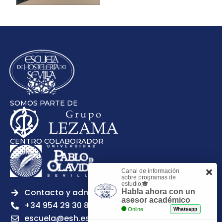
SOMOS PARTE DE
CENTRO COLABORADOR
Canal de información
sobre programas de
estudio🎓
Contacto y admisiones
Habla ahora con un
asesor académico
+34 954 29 30 81
Online
Whatsapp
escuela@esh.es