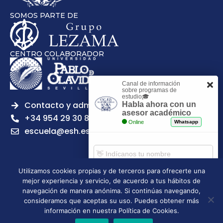
SOMOS PARTE DE
CENTRO COLABORADOR
Canal de información
sobre programas de
estudio🎓
Contacto y admisiones
Habla ahora con un
asesor académico
+34 954 29 30 81
Online
Whatsapp
escuela@esh.es
Utilizamos cookies propias y de terceros para ofrecerte una
mejor experiencia y servicio, de acuerdo a tus hábitos de
Aviso legal
Política de Privacidad
Política de Cookies
Comenzar chat
navegación de manera anónima. Si continúas navegando,
Política de calidad
Tablón de anuncios
consideramos que aceptas su uso. Puedes obtener más
Escuela Superior de Hostelería de Sevilla | 2026 | Todos los
información en nuestra Política de Cookies.
derechos reservados