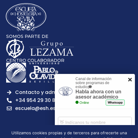
SOMOS PARTE DE
CENTRO COLABORADOR
Canal de información
sobre programas de
estudio🎓
Contacto y admisiones
Habla ahora con un
asesor académico
+34 954 29 30 81
Online
Whatsapp
escuela@esh.es
Utilizamos cookies propias y de terceros para ofrecerte una