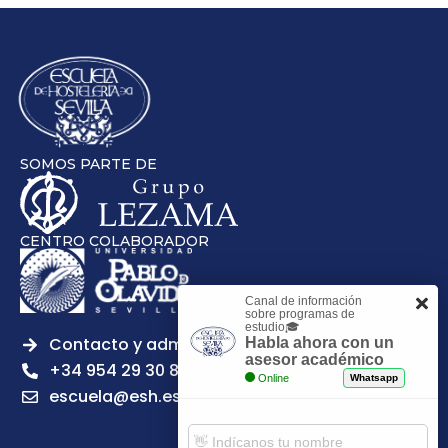
SOMOS PARTE DE
CENTRO COLABORADOR
Canal de información
sobre programas de
estudio🎓
Contacto y admisiones
Habla ahora con un
asesor académico
+34 954 29 30 81
Online
Whatsapp
escuela@esh.es