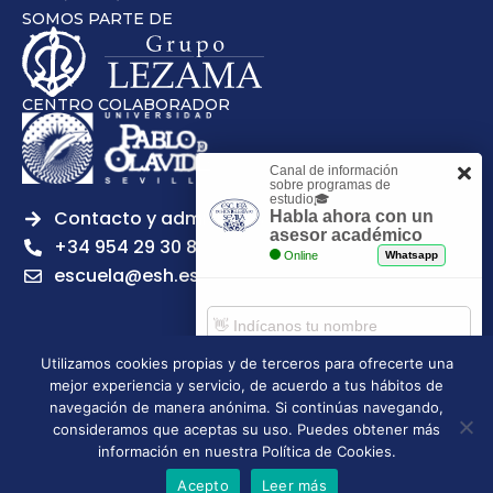
SOMOS PARTE DE
CENTRO COLABORADOR
Canal de información
sobre programas de
estudio🎓
Contacto y admisiones
Habla ahora con un
asesor académico
+34 954 29 30 81
Online
Whatsapp
escuela@esh.es
Utilizamos cookies propias y de terceros para ofrecerte una
mejor experiencia y servicio, de acuerdo a tus hábitos de
Aviso legal
Política de Privacidad
Política de Cookies
Comenzar chat
navegación de manera anónima. Si continúas navegando,
Política de calidad
Tablón de anuncios
consideramos que aceptas su uso. Puedes obtener más
Escuela Superior de Hostelería de Sevilla | 2026 | Todos los
información en nuestra Política de Cookies.
derechos reservados
Acepto
Leer más