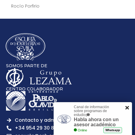
Rocío Porfirio
SOMOS PARTE DE
CENTRO COLABORADOR
Canal de información
sobre programas de
estudio🎓
Contacto y admisiones
Habla ahora con un
asesor académico
+34 954 29 30 81
Online
Whatsapp