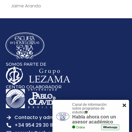
Jaime Aranda
SOMOS PARTE DE
CENTRO COLABORADOR
Canal de información
sobre programas de
estudio🎓
Contacto y admisiones
Habla ahora con un
asesor académico
+34 954 29 30 81
Online
Whatsapp