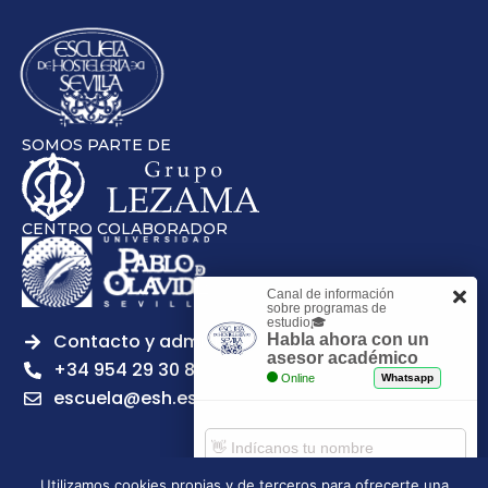
SOMOS PARTE DE
CENTRO COLABORADOR
Canal de información
sobre programas de
estudio🎓
Contacto y admisiones
Habla ahora con un
asesor académico
+34 954 29 30 81
Online
Whatsapp
escuela@esh.es
Utilizamos cookies propias y de terceros para ofrecerte una