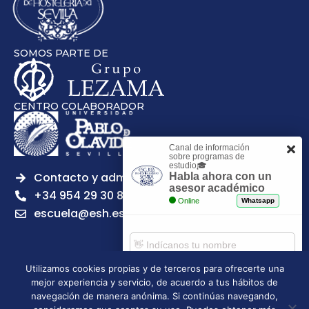
SOMOS PARTE DE
CENTRO COLABORADOR
Canal de información
sobre programas de
estudio🎓
Contacto y admisiones
Habla ahora con un
asesor académico
+34 954 29 30 81
Online
Whatsapp
escuela@esh.es
Utilizamos cookies propias y de terceros para ofrecerte una
mejor experiencia y servicio, de acuerdo a tus hábitos de
Aviso legal
Política de Privacidad
Política de Cookies
Comenzar chat
navegación de manera anónima. Si continúas navegando,
Política de calidad
Tablón de anuncios