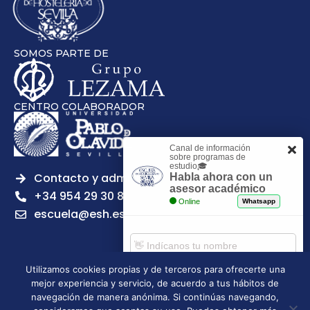
SOMOS PARTE DE
CENTRO COLABORADOR
Canal de información
sobre programas de
estudio🎓
Contacto y admisiones
Habla ahora con un
asesor académico
+34 954 29 30 81
Online
Whatsapp
escuela@esh.es
Utilizamos cookies propias y de terceros para ofrecerte una
mejor experiencia y servicio, de acuerdo a tus hábitos de
Aviso legal
Política de Privacidad
Política de Cookies
Comenzar chat
navegación de manera anónima. Si continúas navegando,
Política de calidad
Tablón de anuncios