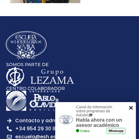
SOMOS PARTE DE
CENTRO COLABORADOR
Canal de información
sobre programas de
estudio🎓
Contacto y admisiones
Habla ahora con un
asesor académico
+34 954 29 30 81
Online
Whatsapp
escuela@esh.es