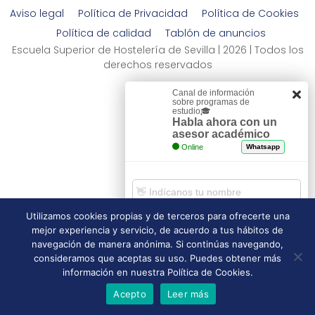
Aviso legal
Política de Privacidad
Política de Cookies
Política de calidad
Tablón de anuncios
Escuela Superior de Hostelería de Sevilla | 2026 | Todos los
derechos reservados
Canal de información
sobre programas de
estudio🎓
Habla ahora con un
asesor académico
Online
Whatsapp
Utilizamos cookies propias y de terceros para ofrecerte una
mejor experiencia y servicio, de acuerdo a tus hábitos de
Comenzar chat
navegación de manera anónima. Si continúas navegando,
consideramos que aceptas su uso. Puedes obtener más
información en nuestra Política de Cookies.
Acepto
Leer más