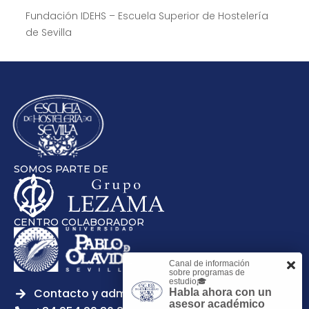
Fundación IDEHS – Escuela Superior de Hostelería
de Sevilla
SOMOS PARTE DE
CENTRO COLABORADOR
Canal de información
sobre programas de
estudio🎓
Contacto y admisiones
Habla ahora con un
asesor académico