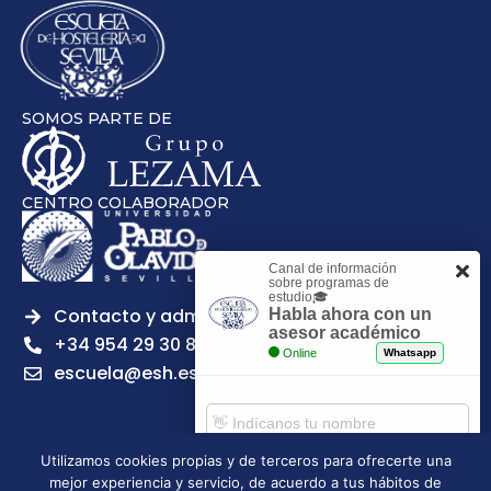
SOMOS PARTE DE
CENTRO COLABORADOR
Canal de información
sobre programas de
estudio🎓
Contacto y admisiones
Habla ahora con un
asesor académico
+34 954 29 30 81
Online
Whatsapp
escuela@esh.es
Utilizamos cookies propias y de terceros para ofrecerte una
mejor experiencia y servicio, de acuerdo a tus hábitos de
Aviso legal
Política de Privacidad
Política de Cookies