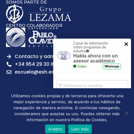
SOMOS PARTE DE
CENTRO COLABORADOR
Canal de información
sobre programas de
estudio🎓
Contacto y admisiones
Habla ahora con un
asesor académico
+34 954 29 30 81
Online
Whatsapp
escuela@esh.es
Utilizamos cookies propias y de terceros para ofrecerte una
mejor experiencia y servicio, de acuerdo a tus hábitos de
Aviso legal
Política de Privacidad
Política de Cookies
Comenzar chat
navegación de manera anónima. Si continúas navegando,
Política de calidad
Tablón de anuncios
consideramos que aceptas su uso. Puedes obtener más
Escuela Superior de Hostelería de Sevilla | 2026 | Todos los
información en nuestra Política de Cookies.
derechos reservados
Acepto
Leer más