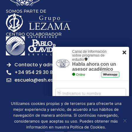
SOMOS PARTE DE
CENTRO COLABORADOR
Canal de información
sobre programas de
estudio
Contacto y admisiones
Habla ahora con un
asesor académico
+34 954 29 30 81
Online
Whatsapp
escuela@esh.es
Utilizamos cookies propias y de terceros para ofrecerte una
mejor experiencia y servicio, de acuerdo a tus hábitos de
Aviso legal
Política de Privacidad
Política de Cookies
Comenzar chat
navegación de manera anónima. Si continúas navegando,
Política de calidad
Tablón de anuncios
consideramos que aceptas su uso. Puedes obtener más
Escuela Superior de Hostelería de Sevilla | 2026 | Todos los
información en nuestra Política de Cookies.