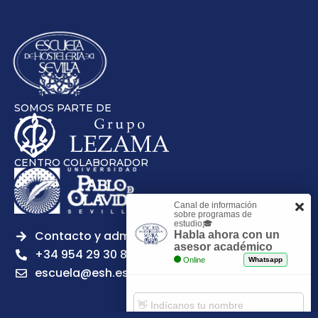
SOMOS PARTE DE
CENTRO COLABORADOR
Canal de información
sobre programas de
estudio🎓
Contacto y admisiones
Habla ahora con un
asesor académico
+34 954 29 30 81
Online
Whatsapp
escuela@esh.es