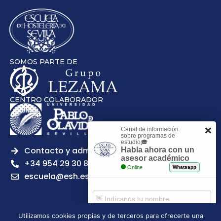
SOMOS PARTE DE
CENTRO COLABORADOR
Canal de información
sobre programas de
estudio🎓
Contacto y admisiones
Habla ahora con un
asesor académico
+34 954 29 30 81
Online
Whatsapp
escuela@esh.es
Utilizamos cookies propias y de terceros para ofrecerte una