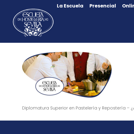
La Escuela
Presencial
Onli
Diplomatura Superior en Pastelería y Repostería – ¿A