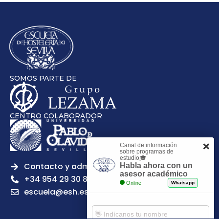
SOMOS PARTE DE
CENTRO COLABORADOR
Canal de información
sobre programas de
estudio🎓
Contacto y admisiones
Habla ahora con un
asesor académico
+34 954 29 30 81
Online
Whatsapp
escuela@esh.es