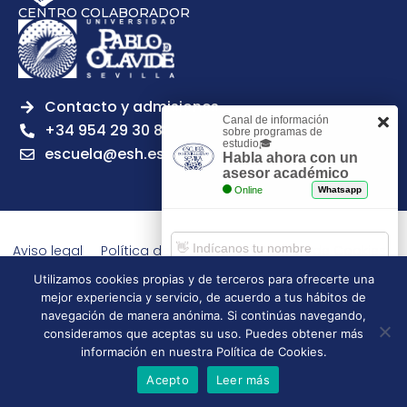
CENTRO COLABORADOR
Contacto y admisiones
Canal de información
+34 954 29 30 81
sobre programas de
estudio🎓
escuela@esh.es
Habla ahora con un
asesor académico
Online
Whatsapp
Aviso legal
Política de Privacidad
Política de Cookies
Política de calidad
Tablón de anuncios
Utilizamos cookies propias y de terceros para ofrecerte una
Escuela Superior de Hostelería de Sevilla | 2026 | Todos los
mejor experiencia y servicio, de acuerdo a tus hábitos de
Comenzar chat
navegación de manera anónima. Si continúas navegando,
derechos reservados
consideramos que aceptas su uso. Puedes obtener más
información en nuestra Política de Cookies.
Acepto
Leer más