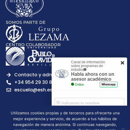
SOMOS PARTE DE
CENTRO COLABORADOR
Canal de información
sobre programas de
estudio🎓
Contacto y admisiones
Habla ahora con un
asesor académico
+34 954 29 30 81
Online
Whatsapp
escuela@esh.es
Utilizamos cookies propias y de terceros para ofrecerte una
mejor experiencia y servicio, de acuerdo a tus hábitos de
Aviso legal
Política de Privacidad
Política de Cookies
Comenzar chat
navegación de manera anónima. Si continúas navegando,
Política de calidad
Tablón de anuncios