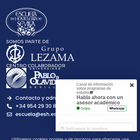
SOMOS PARTE DE
CENTRO COLABORADOR
Canal de información
sobre programas de
estudio🎓
Contacto y admisiones
Habla ahora con un
asesor académico
+34 954 29 30 81
Online
Whatsapp
escuela@esh.es
Utilizamos cookies propias y de terceros para ofrecerte una