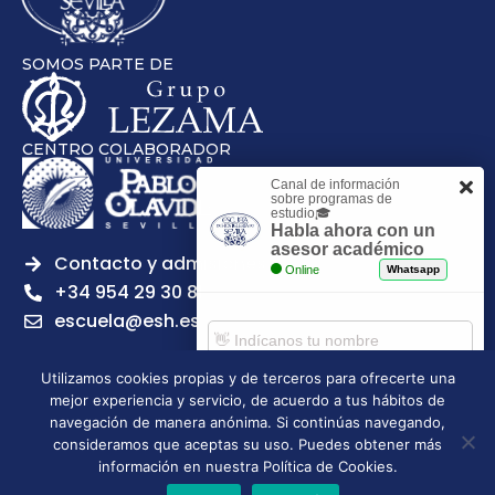
SOMOS PARTE DE
CENTRO COLABORADOR
Canal de información
sobre programas de
estudio🎓
Habla ahora con un
asesor académico
Contacto y admisiones
Online
Whatsapp
+34 954 29 30 81
escuela@esh.es
Utilizamos cookies propias y de terceros para ofrecerte una
mejor experiencia y servicio, de acuerdo a tus hábitos de
Comenzar chat
navegación de manera anónima. Si continúas navegando,
Legal notice
Privacy Policy
Cookies Policy
consideramos que aceptas su uso. Puedes obtener más
Escuela Superior de Hostelería de Sevilla | 2026 | Todos los
información en nuestra Política de Cookies.
derechos reservados